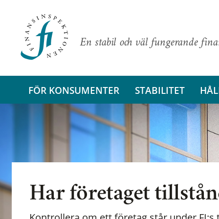
En stabil och väl fungerande fin
FÖR KONSUMENTER
STABILITET
HÅL
Har företaget tillstå
Kontrollera om ett företag står under FI:s t