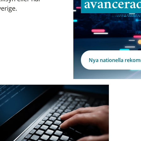
avancera
verige.
Nya nationella reko