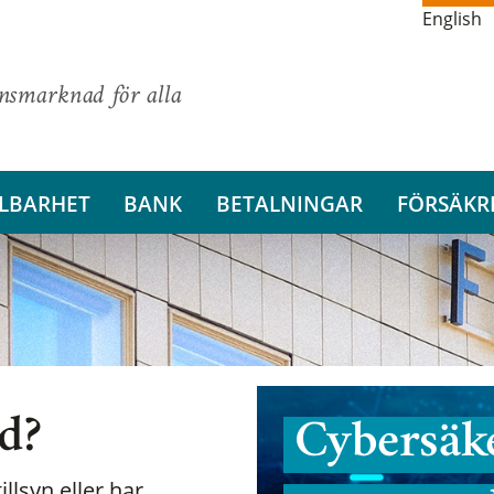
English
ansmarknad för alla
LBARHET
BANK
BETALNINGAR
FÖRSÄKR
nd?
Cybersäke
illsyn eller har