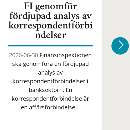
FI genomför
fördjupad analys av
korrespondentförbi
ndelser
2026-06-30
Finansinspektionen
2
ska genomföra en fördjupad
om 
analys av
ha
korrespondentförbindelser i
banksektorn. En
om
korrespondentförbindelse är
en affärsförbindelse…