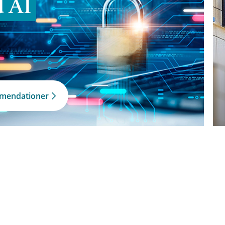
d AI
mmendationer