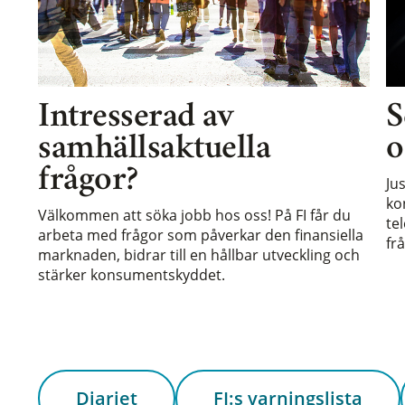
Intresserad av
S
samhällsaktuella
o
frågor?
Ju
ko
Välkommen att söka jobb hos oss! På FI får du
te
arbeta med frågor som påverkar den finansiella
frå
marknaden, bidrar till en hållbar utveckling och
stärker konsumentskyddet.
Diariet
FI:s varningslista