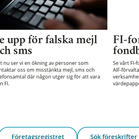
e upp för falska mejl
FI-fo
ch sms
fondb
st nu ser vi en ökning av personer som
Se vårt FI-
ntaktar oss om misstänkta mejl, sms och
AIF-förvalt
lefonsamtal där någon utger sig för att vara
verksamhet 
n FI.
värdepappe
Företagsregistret
Sök föreskrifter 