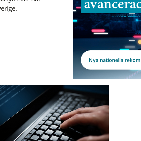
avancera
verige.
Nya nationella reko