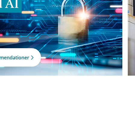
d AI
mmendationer