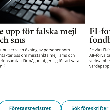
e upp för falska mejl
FI-fo
ch sms
fondb
st nu ser vi en ökning av personer som
Se vårt FI-
ntaktar oss om misstänkta mejl, sms och
AIF-förvalt
lefonsamtal där någon utger sig för att vara
verksamhet 
n FI.
värdepappe
Företagsregistret
Sök föreskrifter 