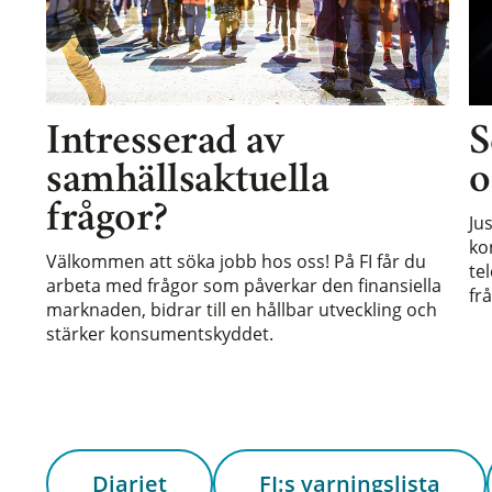
Intresserad av
S
samhällsaktuella
o
frågor?
Ju
ko
Välkommen att söka jobb hos oss! På FI får du
te
arbeta med frågor som påverkar den finansiella
frå
marknaden, bidrar till en hållbar utveckling och
stärker konsumentskyddet.
Diariet
FI:s varningslista