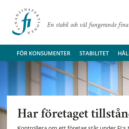
En stabil och väl fungerande fin
FÖR KONSUMENTER
STABILITET
HÅL
Har företaget tillstå
Kontrollera om ett företag står under FI:s t