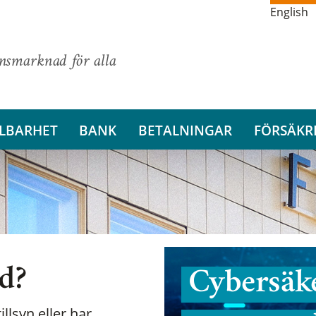
English
ansmarknad för alla
LBARHET
BANK
BETALNINGAR
FÖRSÄKR
nd?
Cybersäke
illsyn eller har