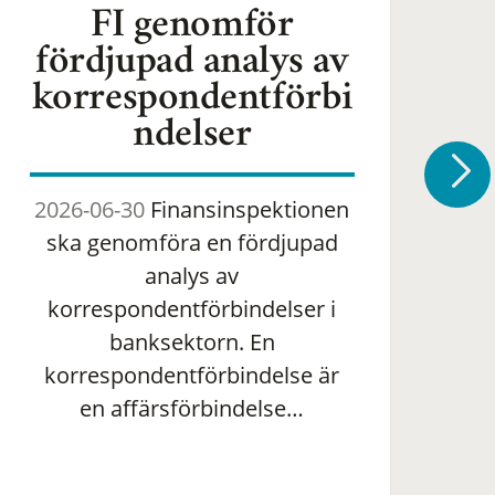
FI genomför
fördjupad analys av
korrespondentförbi
ndelser
2026-06-30
Finansinspektionen
2
ska genomföra en fördjupad
om 
analys av
ha
korrespondentförbindelser i
banksektorn. En
om
korrespondentförbindelse är
en affärsförbindelse…