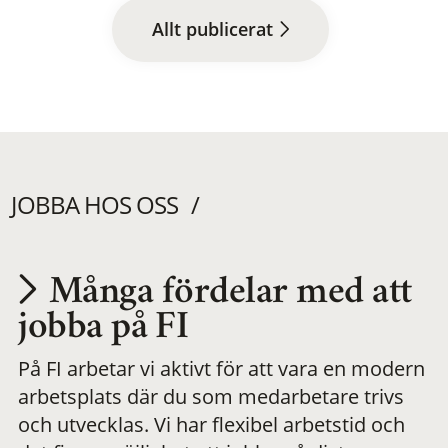
Allt publicerat
JOBBA HOS OSS
Många fördelar med att
Utvecklas på en
jobba på FI
På FI arbetar vi aktivt för att vara en modern
meningsfull och
arbetsplats där du som medarbetare trivs
och utvecklas. Vi har flexibel arbetstid och
flexibel