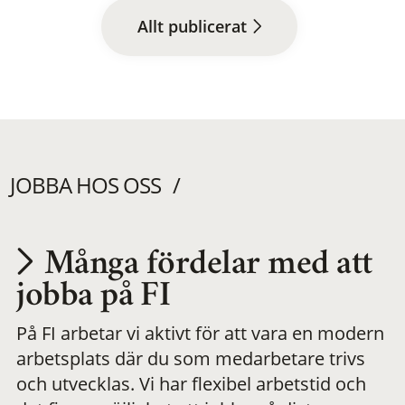
Allt publicerat
JOBBA HOS OSS
Många fördelar med att
Utvecklas på en
jobba på FI
På FI arbetar vi aktivt för att vara en modern
meningsfull och
arbetsplats där du som medarbetare trivs
och utvecklas. Vi har flexibel arbetstid och
flexibel