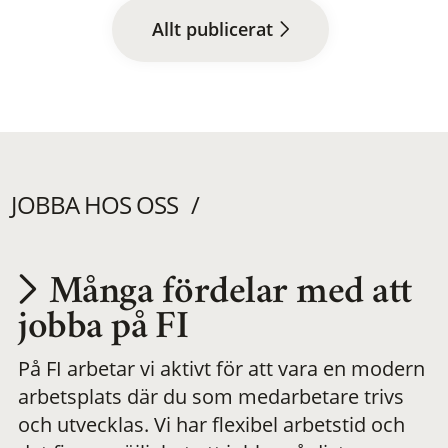
Allt publicerat
JOBBA HOS OSS
Många fördelar med att
Utvecklas på en
jobba på FI
På FI arbetar vi aktivt för att vara en modern
meningsfull och
arbetsplats där du som medarbetare trivs
och utvecklas. Vi har flexibel arbetstid och
flexibel