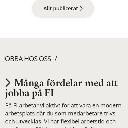
Allt publicerat
JOBBA HOS OSS
Många fördelar med att
Utvecklas på en
jobba på FI
På FI arbetar vi aktivt för att vara en modern
meningsfull och
arbetsplats där du som medarbetare trivs
och utvecklas. Vi har flexibel arbetstid och
flexibel