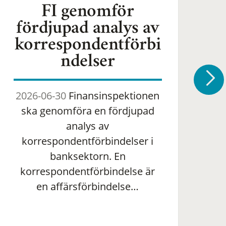
FI genomför
fördjupad analys av
korrespondentförbi
ndelser
2026-06-30
Finansinspektionen
2
ska genomföra en fördjupad
om 
analys av
ha
korrespondentförbindelser i
banksektorn. En
om
korrespondentförbindelse är
en affärsförbindelse…