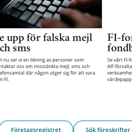
e upp för falska mejl
FI-fo
ch sms
fondb
st nu ser vi en ökning av personer som
Se vårt FI-
ntaktar oss om misstänkta mejl, sms och
AIF-förvalt
lefonsamtal där någon utger sig för att vara
verksamhet 
n FI.
värdepappe
Företagsregistret
Sök föreskrifter 