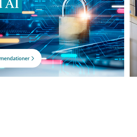
d AI
mmendationer