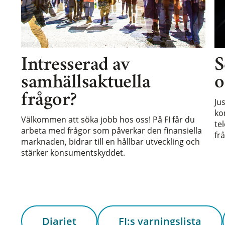
Intresserad av
S
samhällsaktuella
o
frågor?
Ju
ko
Välkommen att söka jobb hos oss! På FI får du
te
arbeta med frågor som påverkar den finansiella
frå
marknaden, bidrar till en hållbar utveckling och
stärker konsumentskyddet.
Diariet
FI:s varningslista