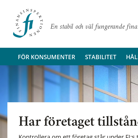
En stabil och väl fungerande fin
FÖR KONSUMENTER
STABILITET
HÅL
Har företaget tillstå
Kontrollera om ett företag står under FI:s t