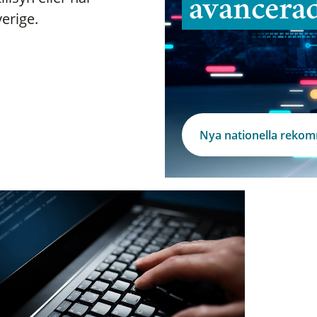
avancera
verige.
Nya nationella reko