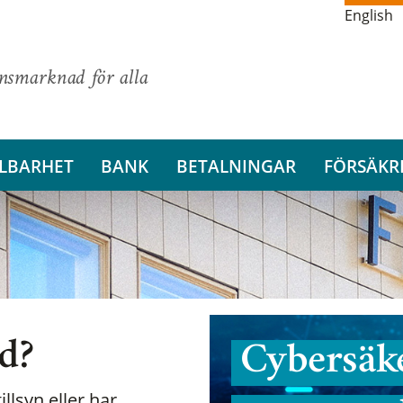
English
ansmarknad för alla
LBARHET
BANK
BETALNINGAR
FÖRSÄKR
nd?
Cybersäke
illsyn eller har