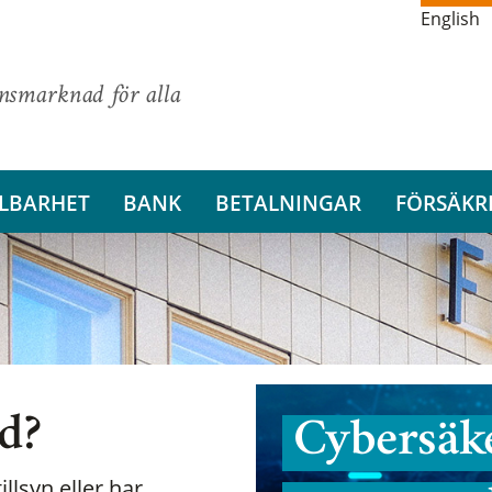
English
ansmarknad för alla
LBARHET
BANK
BETALNINGAR
FÖRSÄKR
nd?
Cybersäke
illsyn eller har