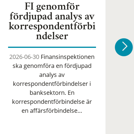
FI genomför
fördjupad analys av
korrespondentförbi
ndelser
2026-06-30
Finansinspektionen
2
ska genomföra en fördjupad
om 
analys av
ha
korrespondentförbindelser i
banksektorn. En
om
korrespondentförbindelse är
en affärsförbindelse…