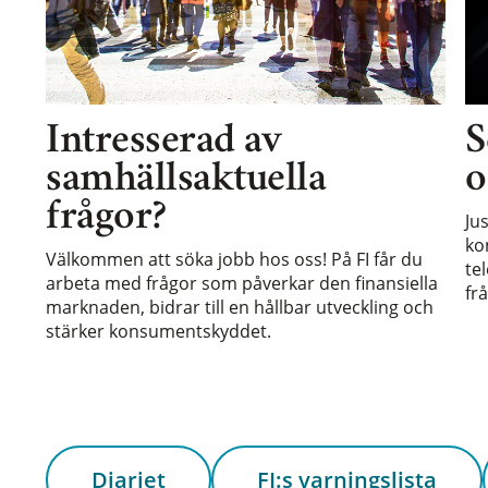
Intresserad av
S
samhällsaktuella
o
frågor?
Ju
ko
Välkommen att söka jobb hos oss! På FI får du
te
arbeta med frågor som påverkar den finansiella
frå
marknaden, bidrar till en hållbar utveckling och
stärker konsumentskyddet.
Diariet
FI:s varningslista