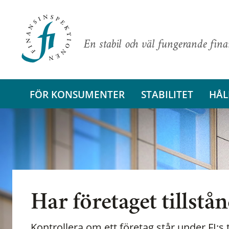
En stabil och väl fungerande fin
FÖR KONSUMENTER
STABILITET
HÅL
Har företaget tillstå
Kontrollera om ett företag står under FI:s t