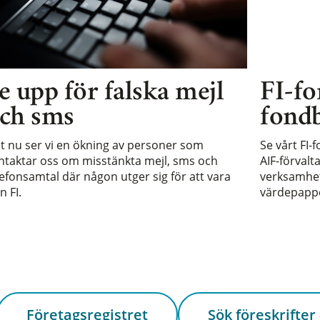
e upp för falska mejl
FI-fo
ch sms
fondb
st nu ser vi en ökning av personer som
Se vårt FI-
ntaktar oss om misstänkta mejl, sms och
AIF-förvalt
lefonsamtal där någon utger sig för att vara
verksamhet 
n FI.
värdepappe
Företagsregistret
Sök föreskrifter 