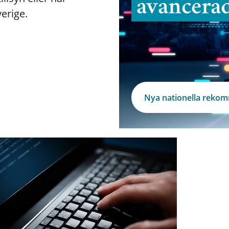
avancera
verige.
Nya nationella reko