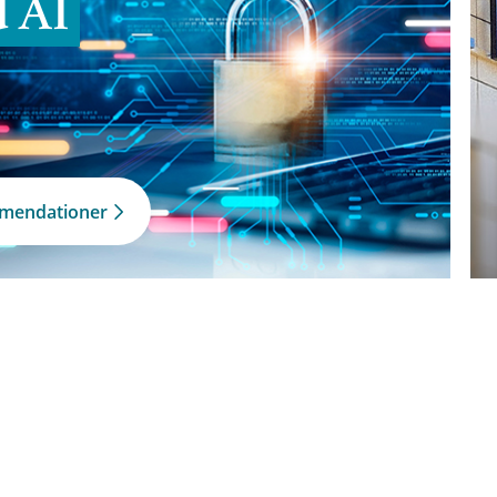
d AI
mmendationer