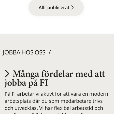
Allt publicerat
JOBBA HOS OSS
Många fördelar med att
Utvecklas på en
jobba på FI
På FI arbetar vi aktivt för att vara en modern
meningsfull och
arbetsplats där du som medarbetare trivs
och utvecklas. Vi har flexibel arbetstid och
flexibel