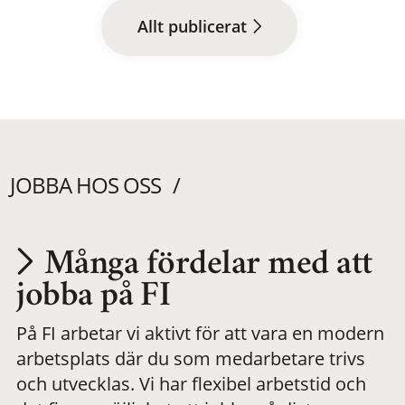
Allt publicerat
JOBBA HOS OSS
Många fördelar med att
Utvecklas på en
jobba på FI
På FI arbetar vi aktivt för att vara en modern
meningsfull och
arbetsplats där du som medarbetare trivs
och utvecklas. Vi har flexibel arbetstid och
flexibel