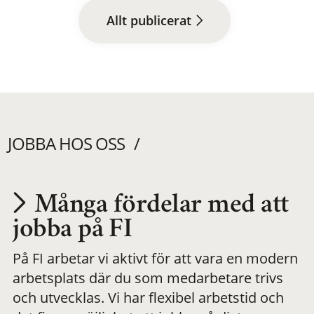
Allt publicerat
JOBBA HOS OSS
Många fördelar med att
Utvecklas på en
jobba på FI
På FI arbetar vi aktivt för att vara en modern
meningsfull och
arbetsplats där du som medarbetare trivs
och utvecklas. Vi har flexibel arbetstid och
flexibel