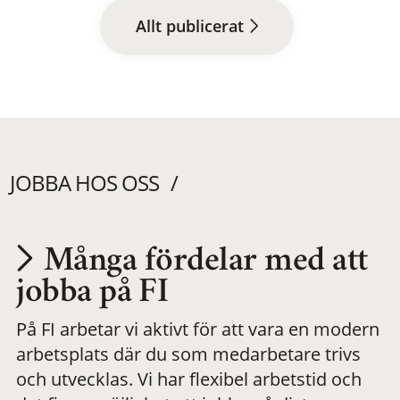
Allt publicerat
JOBBA HOS OSS
Många fördelar med att
Utvecklas på en
jobba på FI
På FI arbetar vi aktivt för att vara en modern
meningsfull och
arbetsplats där du som medarbetare trivs
och utvecklas. Vi har flexibel arbetstid och
flexibel