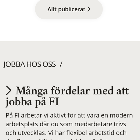
Allt publicerat
JOBBA HOS OSS
Många fördelar med att
Utvecklas på en
jobba på FI
På FI arbetar vi aktivt för att vara en modern
meningsfull och
arbetsplats där du som medarbetare trivs
och utvecklas. Vi har flexibel arbetstid och
flexibel