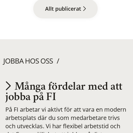
Allt publicerat
JOBBA HOS OSS
Många fördelar med att
Utvecklas på en
jobba på FI
På FI arbetar vi aktivt för att vara en modern
meningsfull och
arbetsplats där du som medarbetare trivs
och utvecklas. Vi har flexibel arbetstid och
flexibel