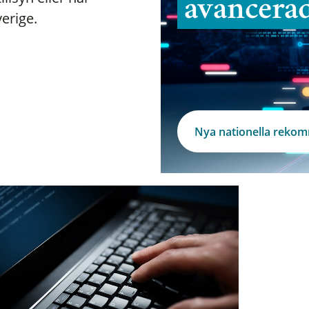
avancera
verige.
Nya nationella reko