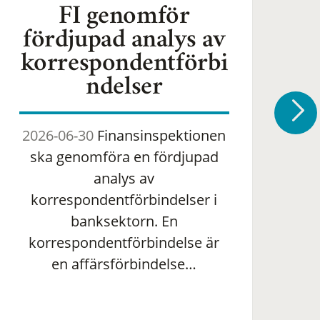
FI genomför
fördjupad analys av
korrespondentförbi
ndelser
2026-06-30
Finansinspektionen
2
ska genomföra en fördjupad
om 
analys av
ha
korrespondentförbindelser i
banksektorn. En
om
korrespondentförbindelse är
en affärsförbindelse…