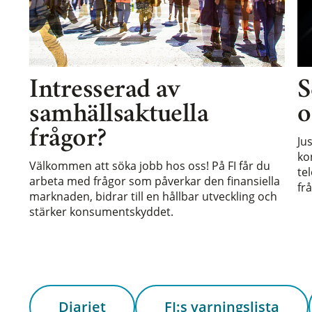
Intresserad av
S
samhällsaktuella
o
frågor?
Ju
ko
Välkommen att söka jobb hos oss! På FI får du
te
arbeta med frågor som påverkar den finansiella
frå
marknaden, bidrar till en hållbar utveckling och
stärker konsumentskyddet.
Diariet
FI:s varningslista