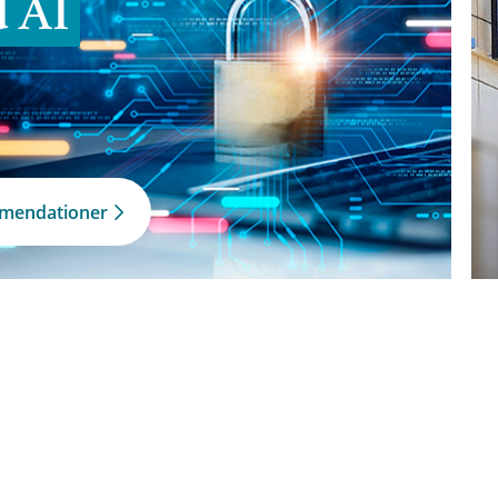
d AI
mmendationer