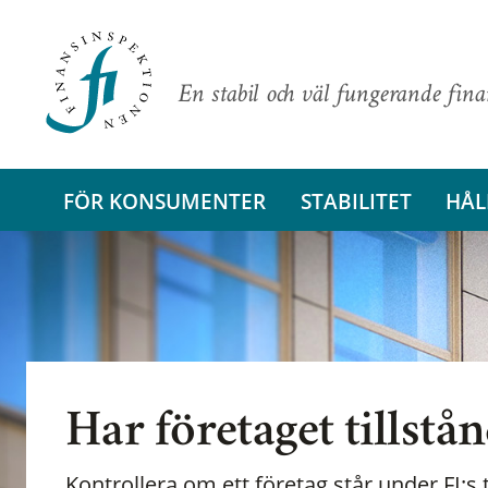
En stabil och väl fungerande fin
FÖR KONSUMENTER
STABILITET
HÅL
Har företaget tillstå
Kontrollera om ett företag står under FI:s t