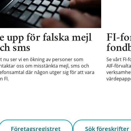
e upp för falska mejl
FI-fo
ch sms
fondb
st nu ser vi en ökning av personer som
Se vårt FI-
ntaktar oss om misstänkta mejl, sms och
AIF-förvalt
lefonsamtal där någon utger sig för att vara
verksamhet 
n FI.
värdepappe
Företagsregistret
Sök föreskrifter 