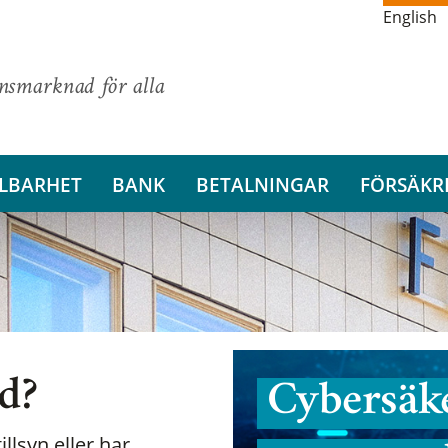
English
ansmarknad för alla
LBARHET
BANK
BETALNINGAR
FÖRSÄKR
nd?
Cybersäke
illsyn eller har