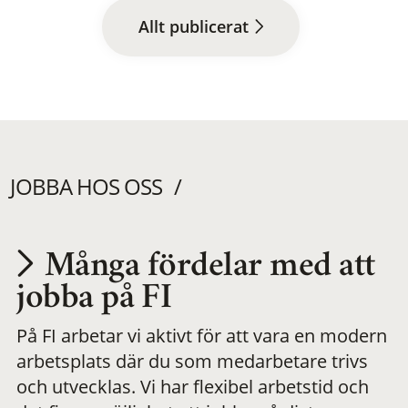
Allt publicerat
JOBBA HOS OSS
Många fördelar med att
Utvecklas på en
jobba på FI
På FI arbetar vi aktivt för att vara en modern
meningsfull och
arbetsplats där du som medarbetare trivs
och utvecklas. Vi har flexibel arbetstid och
flexibel