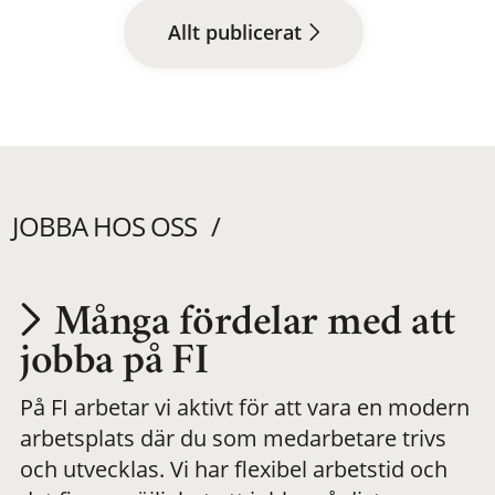
Allt publicerat
JOBBA HOS OSS
Många fördelar med att
Utvecklas på en
jobba på FI
På FI arbetar vi aktivt för att vara en modern
meningsfull och
arbetsplats där du som medarbetare trivs
och utvecklas. Vi har flexibel arbetstid och
flexibel