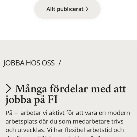
Allt publicerat
JOBBA HOS OSS
Många fördelar med att
Utvecklas på en
jobba på FI
På FI arbetar vi aktivt för att vara en modern
meningsfull och
arbetsplats där du som medarbetare trivs
och utvecklas. Vi har flexibel arbetstid och
flexibel