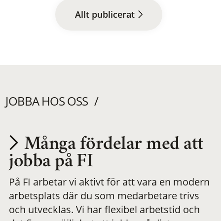
Allt publicerat
JOBBA HOS OSS
Många fördelar med att
Utvecklas på en
jobba på FI
På FI arbetar vi aktivt för att vara en modern
meningsfull och
arbetsplats där du som medarbetare trivs
och utvecklas. Vi har flexibel arbetstid och
flexibel