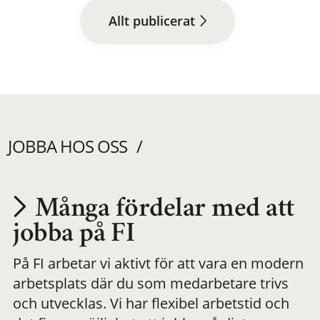
Allt publicerat
JOBBA HOS OSS
Många fördelar med att
Utvecklas på en
jobba på FI
På FI arbetar vi aktivt för att vara en modern
meningsfull och
arbetsplats där du som medarbetare trivs
och utvecklas. Vi har flexibel arbetstid och
flexibel