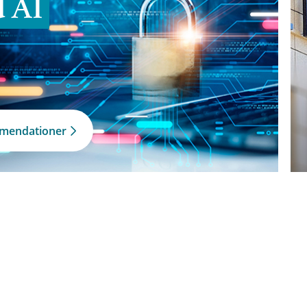
d AI
mmendationer