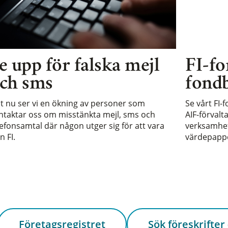
e upp för falska mejl
FI-fo
ch sms
fondb
st nu ser vi en ökning av personer som
Se vårt FI-
ntaktar oss om misstänkta mejl, sms och
AIF-förvalt
lefonsamtal där någon utger sig för att vara
verksamhet 
n FI.
värdepappe
Företagsregistret
Sök föreskrifter 