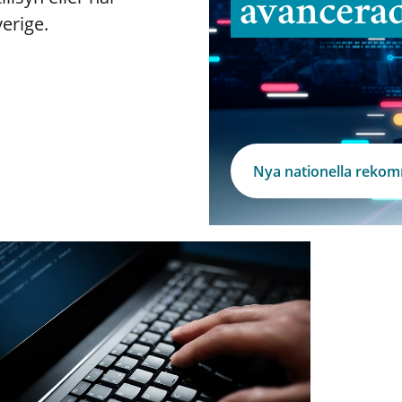
avancera
verige.
Nya nationella reko