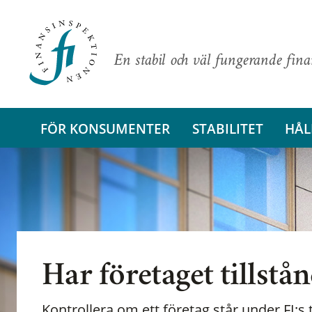
En stabil och väl fungerande fin
FÖR KONSUMENTER
STABILITET
HÅL
Har företaget tillstå
Kontrollera om ett företag står under FI:s t