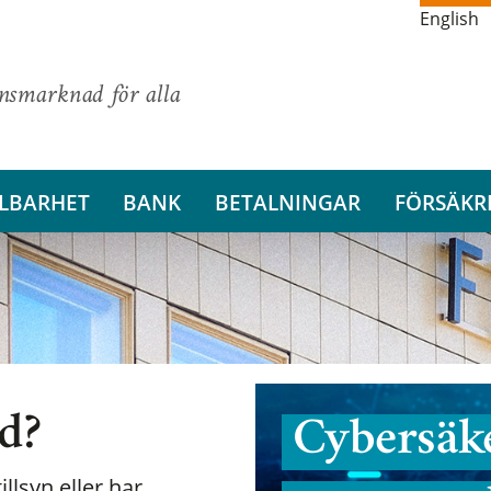
English
ansmarknad för alla
LBARHET
BANK
BETALNINGAR
FÖRSÄKR
nd?
Cybersäke
illsyn eller har