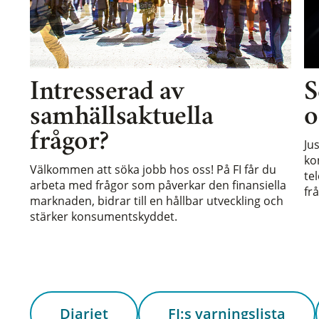
Intresserad av
S
samhällsaktuella
o
frågor?
Ju
ko
Välkommen att söka jobb hos oss! På FI får du
te
arbeta med frågor som påverkar den finansiella
frå
marknaden, bidrar till en hållbar utveckling och
stärker konsumentskyddet.
Diariet
FI:s varningslista