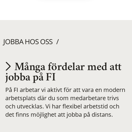
JOBBA HOS OSS
Många fördelar med att
Utvecklas på en
jobba på FI
På FI arbetar vi aktivt för att vara en modern
meningsfull och
arbetsplats där du som medarbetare trivs
och utvecklas. Vi har flexibel arbetstid och
flexibel
det finns möjlighet att jobba på distans.
arbetsplats