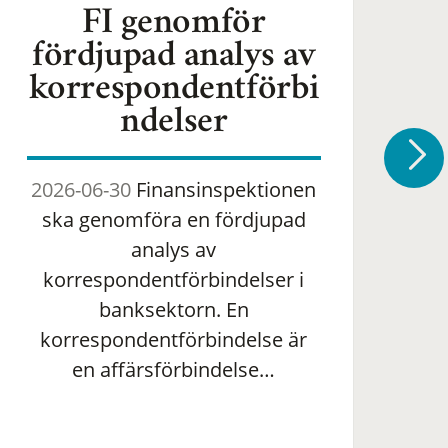
FI genomför
fördjupad analys av
korrespondentförbi
ndelser
2026-06-30
Finansinspektionen
2
ska genomföra en fördjupad
om 
analys av
ha
korrespondentförbindelser i
banksektorn. En
om
korrespondentförbindelse är
en affärsförbindelse…