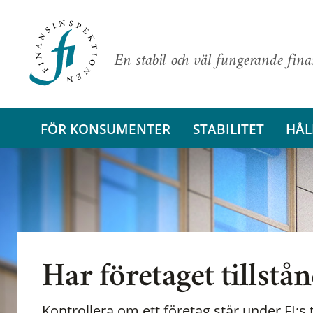
En stabil och väl fungerande fin
FÖR KONSUMENTER
STABILITET
HÅL
Har företaget tillstå
Kontrollera om ett företag står under FI:s t