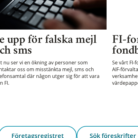
e upp för falska mejl
FI-fo
ch sms
fondb
st nu ser vi en ökning av personer som
Se vårt FI-
ntaktar oss om misstänkta mejl, sms och
AIF-förvalt
lefonsamtal där någon utger sig för att vara
verksamhet 
n FI.
värdepappe
Företagsregistret
Sök föreskrifter 