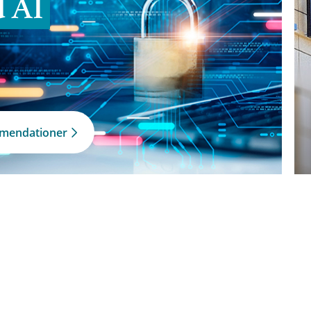
d AI
mmendationer