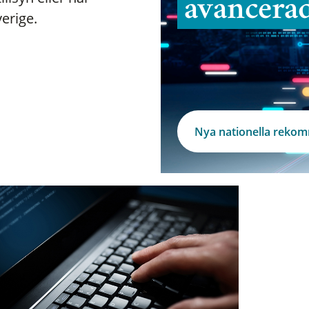
avancera
verige.
Nya nationella reko