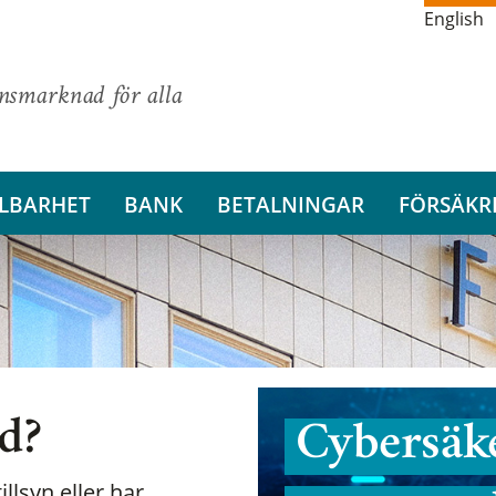
English
ansmarknad för alla
LBARHET
BANK
BETALNINGAR
FÖRSÄKR
nd?
Cybersäke
illsyn eller har