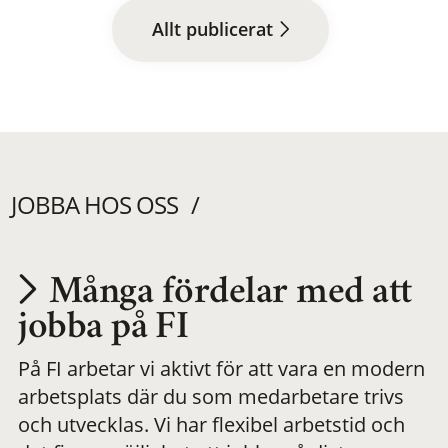
Allt publicerat
JOBBA HOS OSS
Många fördelar med att
Utvecklas på en
jobba på FI
På FI arbetar vi aktivt för att vara en modern
meningsfull och
arbetsplats där du som medarbetare trivs
och utvecklas. Vi har flexibel arbetstid och
flexibel