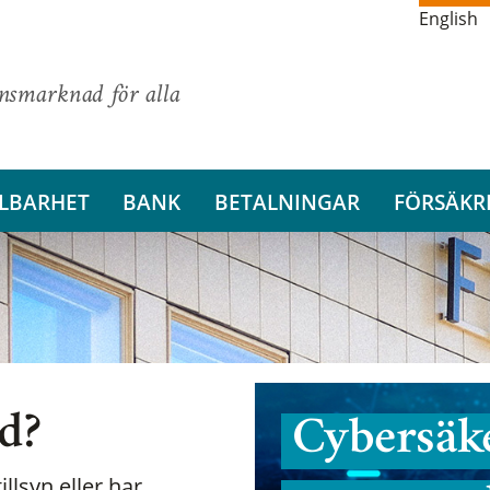
English
ansmarknad för alla
LBARHET
BANK
BETALNINGAR
FÖRSÄKR
nd?
Cybersäke
illsyn eller har