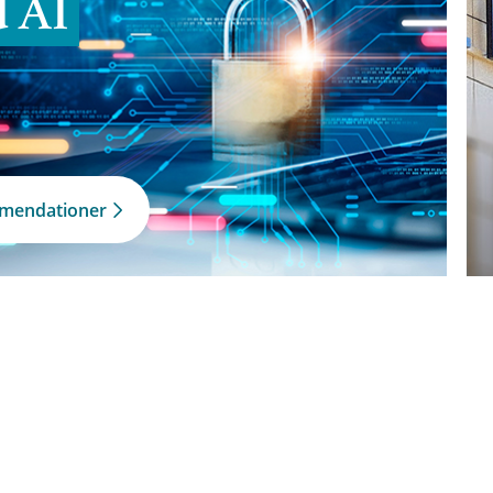
d AI
mmendationer