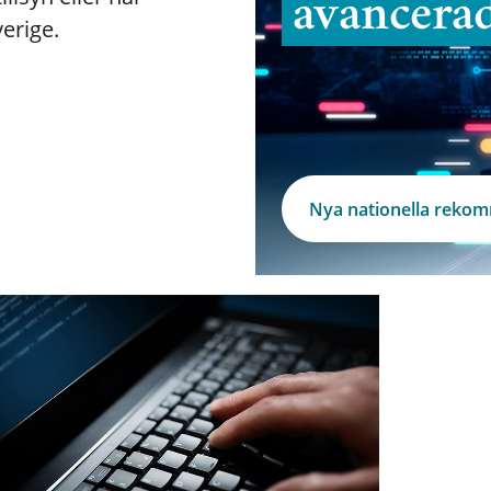
avancera
verige.
Nya nationella reko