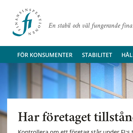
En stabil och väl fungerande fin
FÖR KONSUMENTER
STABILITET
HÅL
Har företaget tillstå
Kontrollera om ett företag står under FI:s t