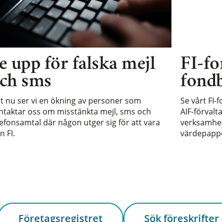
e upp för falska mejl
FI-fo
ch sms
fondb
st nu ser vi en ökning av personer som
Se vårt FI-
ntaktar oss om misstänkta mejl, sms och
AIF-förvalt
lefonsamtal där någon utger sig för att vara
verksamhet 
n FI.
värdepappe
Företagsregistret
Sök föreskrifter 