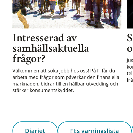
Intresserad av
S
samhällsaktuella
o
frågor?
Ju
ko
Välkommen att söka jobb hos oss! På FI får du
te
arbeta med frågor som påverkar den finansiella
frå
marknaden, bidrar till en hållbar utveckling och
stärker konsumentskyddet.
Diariet
FI:s varningslista