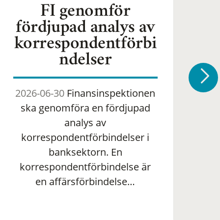
FI genomför
fördjupad analys av
korrespondentförbi
ndelser
2026-06-30
Finansinspektionen
2
ska genomföra en fördjupad
om 
analys av
ha
korrespondentförbindelser i
banksektorn. En
om
korrespondentförbindelse är
en affärsförbindelse…