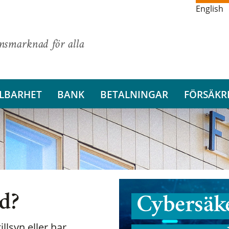
English
ansmarknad för alla
LBARHET
BANK
BETALNINGAR
FÖRSÄKR
nd?
Cybersäke
illsyn eller har