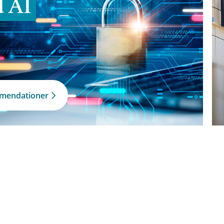
d AI
mmendationer