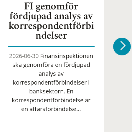
FI genomför
fördjupad analys av
korrespondentförbi
ndelser
2026-06-30
Finansinspektionen
2
ska genomföra en fördjupad
om 
analys av
ha
korrespondentförbindelser i
banksektorn. En
om
korrespondentförbindelse är
en affärsförbindelse…