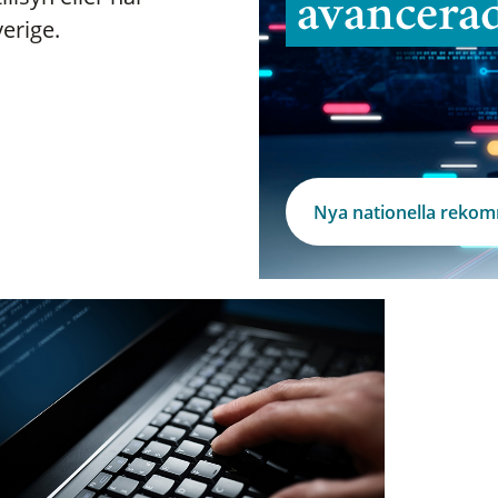
avancera
verige.
Nya nationella reko