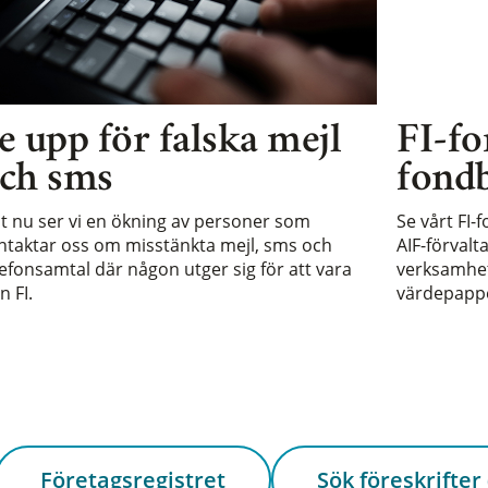
e upp för falska mejl
FI-fo
ch sms
fondb
st nu ser vi en ökning av personer som
Se vårt FI-
ntaktar oss om misstänkta mejl, sms och
AIF-förvalt
lefonsamtal där någon utger sig för att vara
verksamhet 
n FI.
värdepappe
Företagsregistret
Sök föreskrifter 