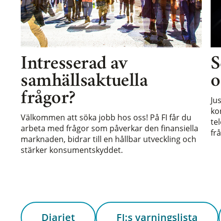
Intresserad av
S
samhällsaktuella
o
frågor?
Ju
ko
Välkommen att söka jobb hos oss! På FI får du
te
arbeta med frågor som påverkar den finansiella
frå
marknaden, bidrar till en hållbar utveckling och
stärker konsumentskyddet.
Diariet
FI:s varningslista