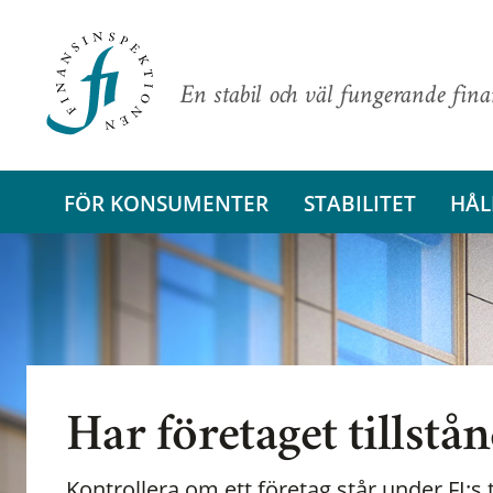
En stabil och väl fungerande fin
FÖR KONSUMENTER
STABILITET
HÅL
Har företaget tillstå
Kontrollera om ett företag står under FI:s t