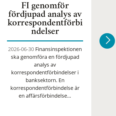
FI genomför
fördjupad analys av
korrespondentförbi
ndelser
2026-06-30
Finansinspektionen
2
ska genomföra en fördjupad
om 
analys av
ha
korrespondentförbindelser i
banksektorn. En
om
korrespondentförbindelse är
en affärsförbindelse…