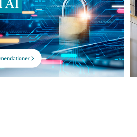
d AI
mmendationer