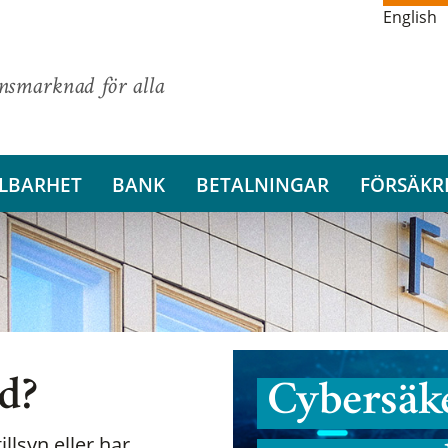
English
ansmarknad för alla
LBARHET
BANK
BETALNINGAR
FÖRSÄKR
nd?
Cybersäke
illsyn eller har