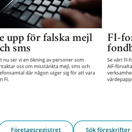
e upp för falska mejl
FI-fo
ch sms
fondb
st nu ser vi en ökning av personer som
Se vårt FI-
ntaktar oss om misstänkta mejl, sms och
AIF-förvalt
lefonsamtal där någon utger sig för att vara
verksamhet 
n FI.
värdepappe
Företagsregistret
Sök föreskrifter 