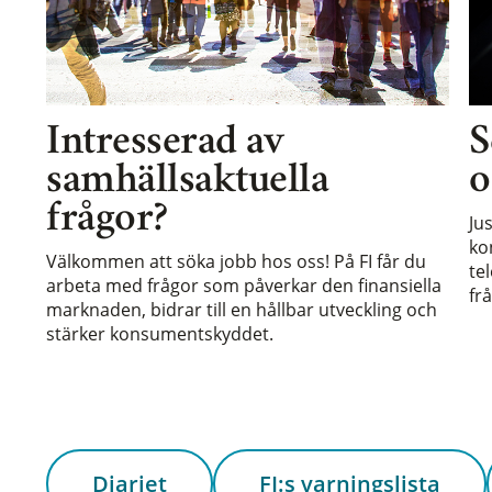
Intresserad av
S
samhällsaktuella
o
frågor?
Ju
ko
Välkommen att söka jobb hos oss! På FI får du
te
arbeta med frågor som påverkar den finansiella
frå
marknaden, bidrar till en hållbar utveckling och
stärker konsumentskyddet.
Diariet
FI:s varningslista