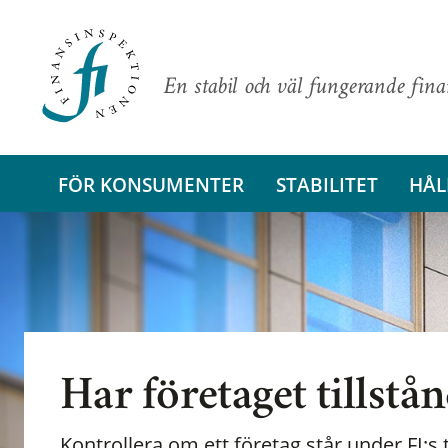
En stabil och väl fungerande fin
FÖR KONSUMENTER
STABILITET
HÅL
Har företaget tillstå
Kontrollera om ett företag står under FI:s t