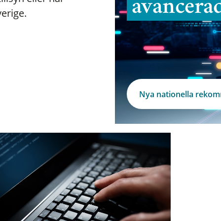
avancera
verige.
Nya nationella reko