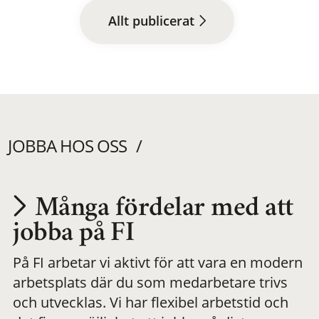
Allt publicerat
JOBBA HOS OSS
Många fördelar med att
Utvecklas på en
jobba på FI
På FI arbetar vi aktivt för att vara en modern
meningsfull och
arbetsplats där du som medarbetare trivs
och utvecklas. Vi har flexibel arbetstid och
flexibel