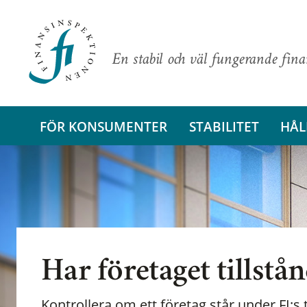
En stabil och väl fungerande fin
FÖR KONSUMENTER
STABILITET
HÅL
Har företaget tillstå
Kontrollera om ett företag står under FI:s t