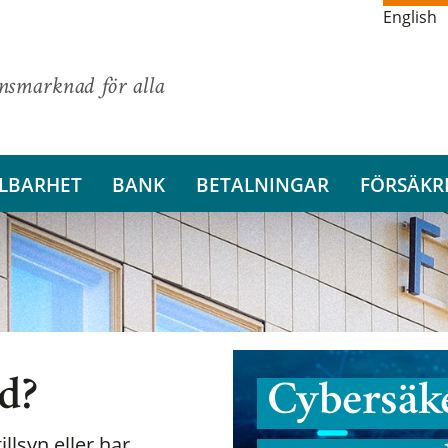
English
ansmarknad för alla
LBARHET
BANK
BETALNINGAR
FÖRSÄKR
nd?
Cybersäke
illsyn eller har