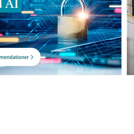
d AI
mmendationer