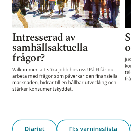
Intresserad av
S
samhällsaktuella
o
frågor?
Ju
ko
Välkommen att söka jobb hos oss! På FI får du
te
arbeta med frågor som påverkar den finansiella
frå
marknaden, bidrar till en hållbar utveckling och
stärker konsumentskyddet.
Diariet
FI:s varningslista