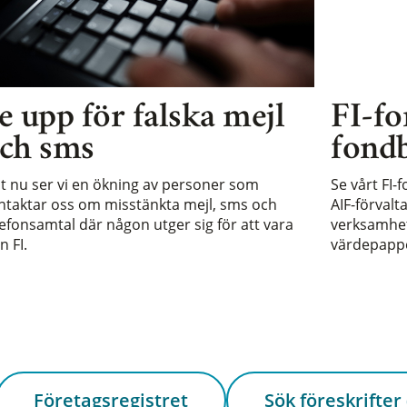
e upp för falska mejl
FI-fo
ch sms
fondb
st nu ser vi en ökning av personer som
Se vårt FI-
ntaktar oss om misstänkta mejl, sms och
AIF-förvalt
lefonsamtal där någon utger sig för att vara
verksamhet 
n FI.
värdepappe
Företagsregistret
Sök föreskrifter 