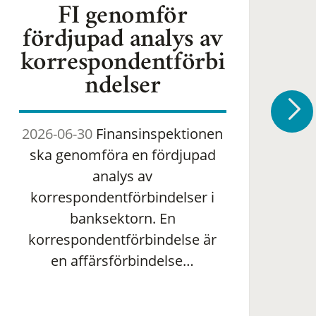
FI genomför
fördjupad analys av
korrespondentförbi
ndelser
2026-06-30
Finansinspektionen
2
ska genomföra en fördjupad
om 
analys av
ha
korrespondentförbindelser i
banksektorn. En
om
korrespondentförbindelse är
en affärsförbindelse…