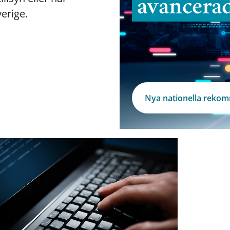
avancera
verige.
Nya nationella reko