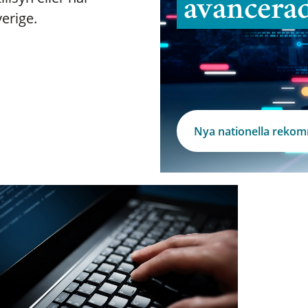
avancera
verige.
Nya nationella reko