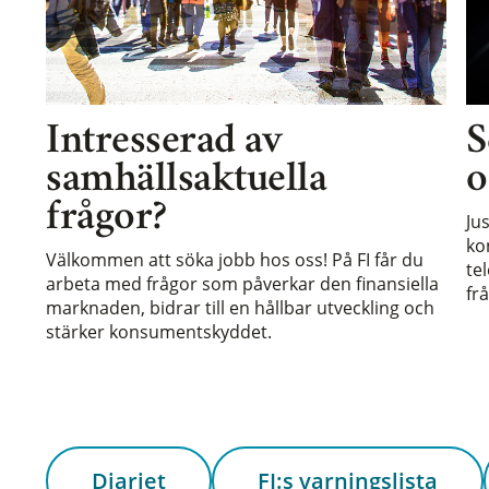
Intresserad av
S
samhällsaktuella
o
frågor?
Ju
ko
Välkommen att söka jobb hos oss! På FI får du
te
arbeta med frågor som påverkar den finansiella
frå
marknaden, bidrar till en hållbar utveckling och
stärker konsumentskyddet.
Diariet
FI:s varningslista