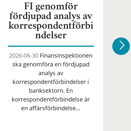
FI genomför
fördjupad analys av
korrespondentförbi
ndelser
2026-06-30
Finansinspektionen
2
ska genomföra en fördjupad
om 
analys av
ha
korrespondentförbindelser i
banksektorn. En
om
korrespondentförbindelse är
en affärsförbindelse…