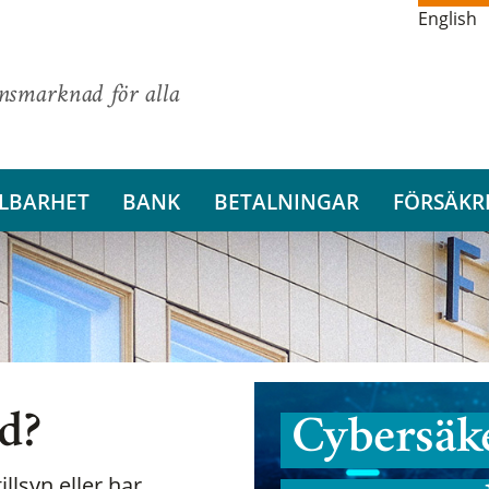
English
ansmarknad för alla
LBARHET
BANK
BETALNINGAR
FÖRSÄKR
nd?
Cybersäke
illsyn eller har