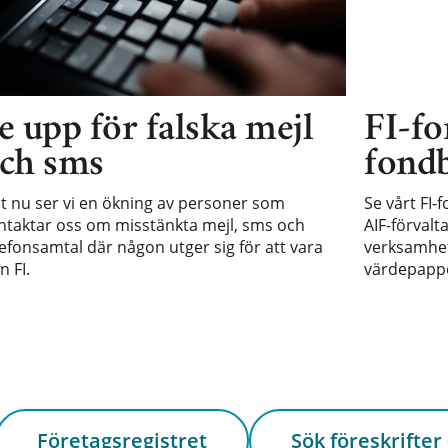
e upp för falska mejl
FI-fo
ch sms
fondb
st nu ser vi en ökning av personer som
Se vårt FI-
ntaktar oss om misstänkta mejl, sms och
AIF-förvalt
lefonsamtal där någon utger sig för att vara
verksamhet 
n FI.
värdepappe
Företagsregistret
Sök föreskrifter 