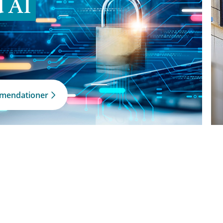
d AI
mmendationer