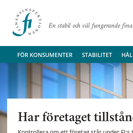
En stabil och väl fungerande fin
FÖR KONSUMENTER
STABILITET
HÅL
Har företaget tillstå
Kontrollera om ett företag står under FI:s t