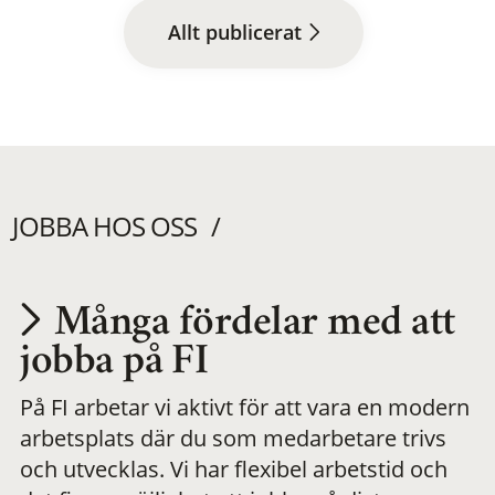
Allt publicerat
JOBBA HOS OSS
Många fördelar med att
Utvecklas på en
jobba på FI
På FI arbetar vi aktivt för att vara en modern
meningsfull och
arbetsplats där du som medarbetare trivs
och utvecklas. Vi har flexibel arbetstid och
flexibel