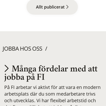
Allt publicerat
JOBBA HOS OSS
Många fördelar med att
Utvecklas på en
jobba på FI
På FI arbetar vi aktivt för att vara en modern
meningsfull och
arbetsplats där du som medarbetare trivs
och utvecklas. Vi har flexibel arbetstid och
flexibel