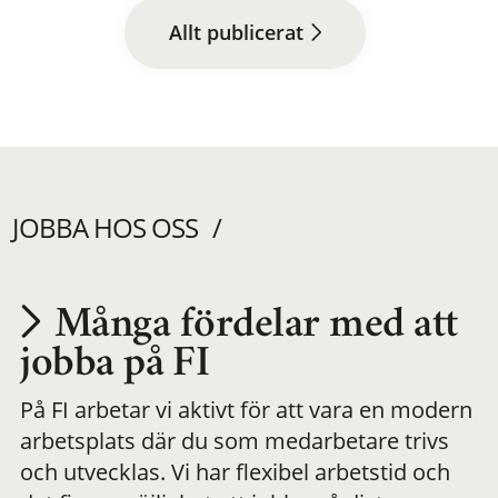
Allt publicerat
JOBBA HOS OSS
Många fördelar med att
Utvecklas på en
jobba på FI
På FI arbetar vi aktivt för att vara en modern
meningsfull och
arbetsplats där du som medarbetare trivs
och utvecklas. Vi har flexibel arbetstid och
flexibel