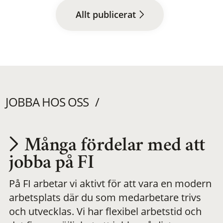
Allt publicerat
JOBBA HOS OSS
Många fördelar med att
Utvecklas på en
jobba på FI
På FI arbetar vi aktivt för att vara en modern
meningsfull och
arbetsplats där du som medarbetare trivs
och utvecklas. Vi har flexibel arbetstid och
flexibel