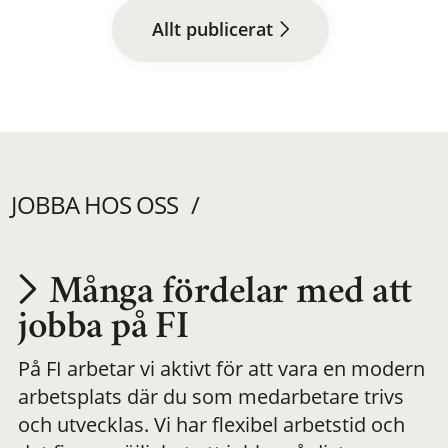
Allt publicerat
JOBBA HOS OSS
Många fördelar med att
Utvecklas på en
jobba på FI
På FI arbetar vi aktivt för att vara en modern
meningsfull och
arbetsplats där du som medarbetare trivs
och utvecklas. Vi har flexibel arbetstid och
flexibel