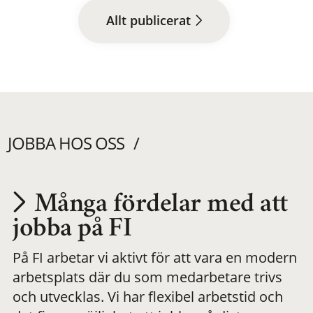
Allt publicerat
JOBBA HOS OSS
Många fördelar med att
Utvecklas på en
jobba på FI
På FI arbetar vi aktivt för att vara en modern
meningsfull och
arbetsplats där du som medarbetare trivs
och utvecklas. Vi har flexibel arbetstid och
flexibel