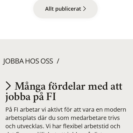
Allt publicerat
JOBBA HOS OSS
Många fördelar med att
Utvecklas på en
jobba på FI
På FI arbetar vi aktivt för att vara en modern
meningsfull och
arbetsplats där du som medarbetare trivs
och utvecklas. Vi har flexibel arbetstid och
flexibel