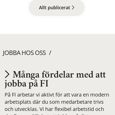
Allt publicerat
JOBBA HOS OSS
Många fördelar med att
Utvecklas på en
jobba på FI
På FI arbetar vi aktivt för att vara en modern
meningsfull och
arbetsplats där du som medarbetare trivs
och utvecklas. Vi har flexibel arbetstid och
flexibel