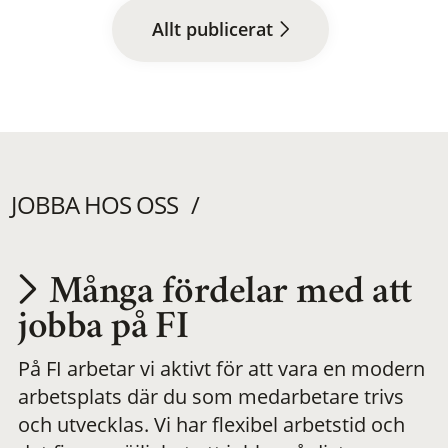
Allt publicerat
JOBBA HOS OSS
Många fördelar med att
Utvecklas på en
jobba på FI
På FI arbetar vi aktivt för att vara en modern
meningsfull och
arbetsplats där du som medarbetare trivs
och utvecklas. Vi har flexibel arbetstid och
flexibel