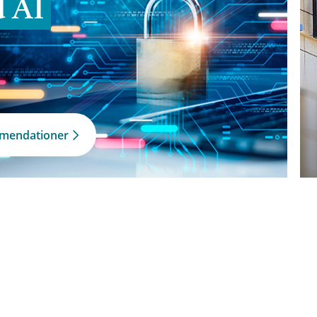
d AI
mmendationer