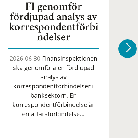
FI genomför
fördjupad analys av
korrespondentförbi
ndelser
2026-06-30
Finansinspektionen
2
ska genomföra en fördjupad
om 
analys av
ha
korrespondentförbindelser i
banksektorn. En
om
korrespondentförbindelse är
en affärsförbindelse…