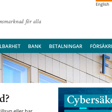
English
ansmarknad för alla
LBARHET
BANK
BETALNINGAR
FÖRSÄKR
nd?
Cybersäke
illsyn eller har