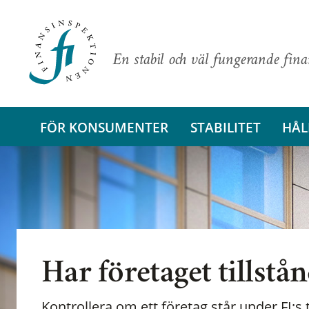
En stabil och väl fungerande fin
FÖR KONSUMENTER
STABILITET
HÅL
Har företaget tillstå
Kontrollera om ett företag står under FI:s t