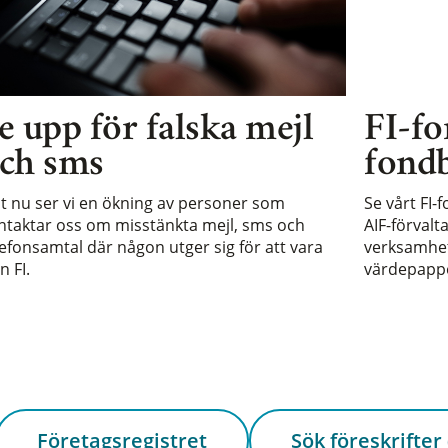
e upp för falska mejl
FI-fo
ch sms
fondb
st nu ser vi en ökning av personer som
Se vårt FI-
ntaktar oss om misstänkta mejl, sms och
AIF-förvalt
lefonsamtal där någon utger sig för att vara
verksamhet 
n FI.
värdepappe
Företagsregistret
Sök föreskrifter 