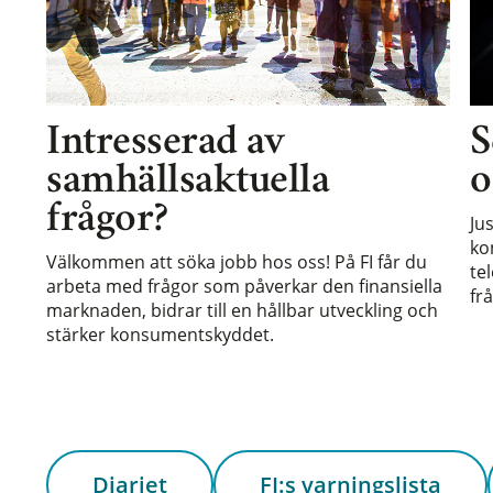
Intresserad av
S
samhällsaktuella
o
frågor?
Ju
ko
Välkommen att söka jobb hos oss! På FI får du
te
arbeta med frågor som påverkar den finansiella
frå
marknaden, bidrar till en hållbar utveckling och
stärker konsumentskyddet.
Diariet
FI:s varningslista