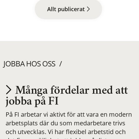
Allt publicerat
JOBBA HOS OSS
Många fördelar med att
Utvecklas på en
jobba på FI
På FI arbetar vi aktivt för att vara en modern
meningsfull och
arbetsplats där du som medarbetare trivs
och utvecklas. Vi har flexibel arbetstid och
flexibel