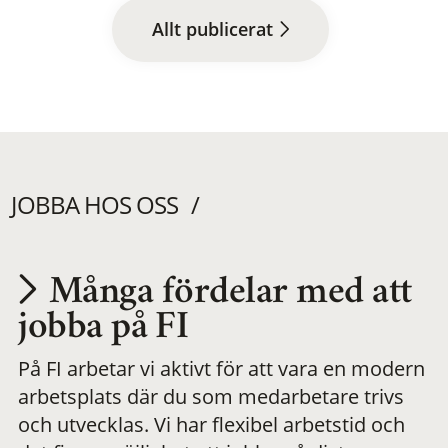
Allt publicerat
JOBBA HOS OSS
Många fördelar med att
Utvecklas på en
jobba på FI
På FI arbetar vi aktivt för att vara en modern
meningsfull och
arbetsplats där du som medarbetare trivs
och utvecklas. Vi har flexibel arbetstid och
flexibel