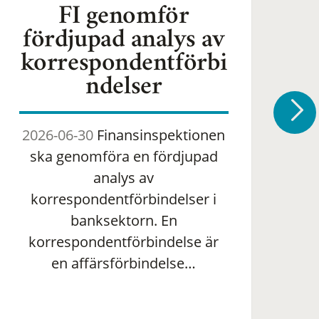
FI genomför
fördjupad analys av
korrespondentförbi
ndelser
2026-06-30
Finansinspektionen
2
ska genomföra en fördjupad
om 
analys av
ha
korrespondentförbindelser i
banksektorn. En
om
korrespondentförbindelse är
en affärsförbindelse…