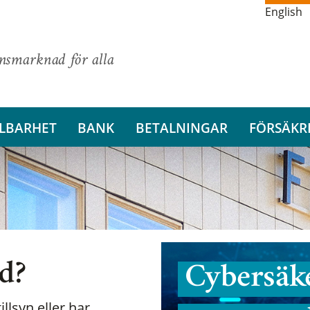
English
ansmarknad för alla
LBARHET
BANK
BETALNINGAR
FÖRSÄKR
nd?
Cybersäke
illsyn eller har