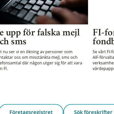
e upp för falska mejl
FI-fo
ch sms
fondb
st nu ser vi en ökning av personer som
Se vårt FI-
ntaktar oss om misstänkta mejl, sms och
AIF-förvalt
lefonsamtal där någon utger sig för att vara
verksamhet 
n FI.
värdepappe
Företagsregistret
Sök föreskrifter 