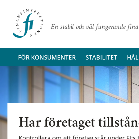
En stabil och väl fungerande fin
FÖR KONSUMENTER
STABILITET
HÅL
Har företaget tillstå
Kontrollera om ett företag står under FI:s t