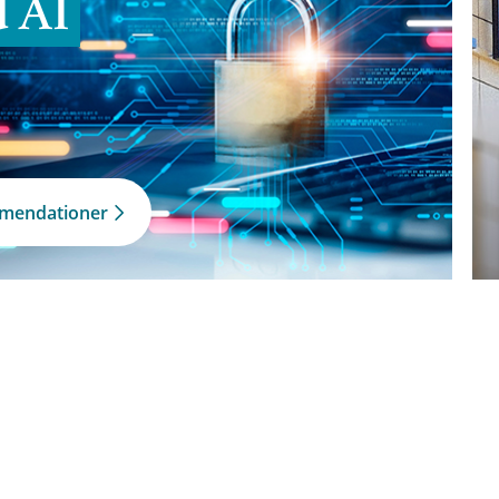
d AI
mmendationer