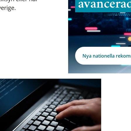
avancera
verige.
Nya nationella reko