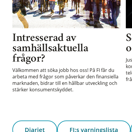
Intresserad av
S
samhällsaktuella
o
frågor?
Ju
ko
Välkommen att söka jobb hos oss! På FI får du
te
arbeta med frågor som påverkar den finansiella
frå
marknaden, bidrar till en hållbar utveckling och
stärker konsumentskyddet.
Diariet
FI:s varningslista