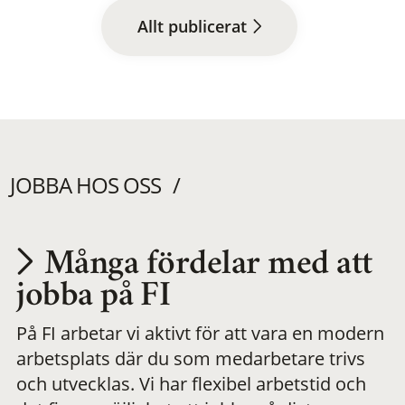
Allt publicerat
JOBBA HOS OSS
Många fördelar med att
Utvecklas på en
jobba på FI
På FI arbetar vi aktivt för att vara en modern
meningsfull och
arbetsplats där du som medarbetare trivs
och utvecklas. Vi har flexibel arbetstid och
flexibel